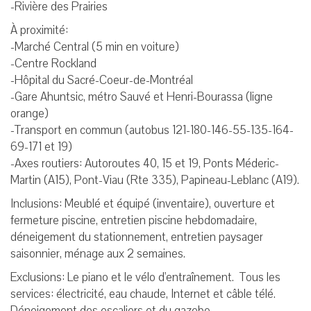
-Rivière des Prairies
À proximité:
-Marché Central (5 min en voiture)
-Centre Rockland
-Hôpital du Sacré-Coeur-de-Montréal
-Gare Ahuntsic, métro Sauvé et Henri-Bourassa (ligne
orange)
-Transport en commun (autobus 121-180-146-55-135-164-
69-171 et 19)
-Axes routiers: Autoroutes 40, 15 et 19, Ponts Méderic-
Martin (A15), Pont-Viau (Rte 335), Papineau-Leblanc (A19).
Inclusions: Meublé et équipé (inventaire), ouverture et
fermeture piscine, entretien piscine hebdomadaire,
déneigement du stationnement, entretien paysager
saisonnier, ménage aux 2 semaines.
Exclusions: Le piano et le vélo d'entraînement. Tous les
services: électricité, eau chaude, Internet et câble télé.
Déneigement des escaliers et du gazebo.