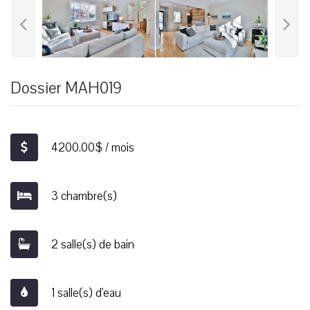
Dossier MAH019
4200.00$ / mois
3 chambre(s)
2 salle(s) de bain
1 salle(s) d'eau