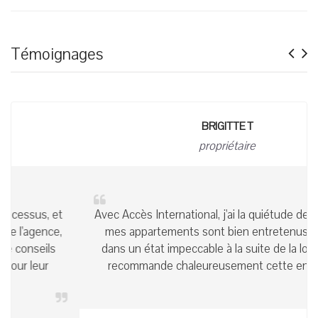
Pre
N
Témoignages
BRIGITTE T
propriétaire
Avec Accès International, j'ai la quiétude de savoir que
mes appartements sont bien entretenus et remis
dans un état impeccable à la suite de la location. Je
recommande chaleureusement cette entreprise!