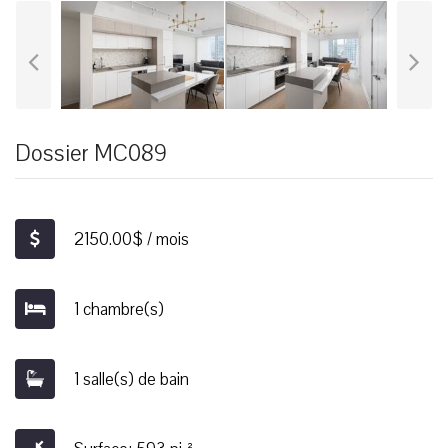
Dossier MC089
2150.00$ / mois
1 chambre(s)
1 salle(s) de bain