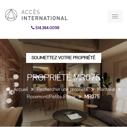
Toggl
navig
514.384.0098
SOUMETTEZ VOTRE PROPRIÉTÉ
PROPRIÉTÉ MR075
Accueil
Rechercher une propriété
Montréal
Rosemont/Petite-Patrie
MR075