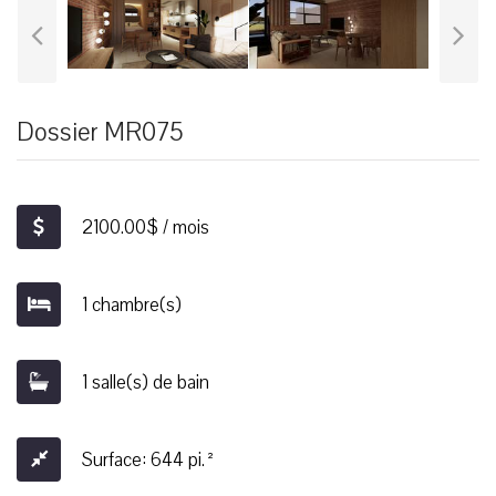
Dossier MR075
2100.00$ / mois
1 chambre(s)
1 salle(s) de bain
Surface: 644 pi.²