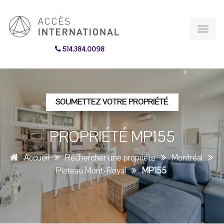
Toggl
navig
514.384.0098
SOUMETTEZ VOTRE PROPRIÉTÉ
PROPRIÉTÉ MP155
Accueil
Rechercher une propriété
Montréal
Plateau Mont-Royal
MP155