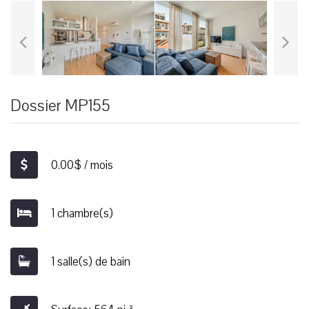
Dossier MP155
0.00$ / mois
1 chambre(s)
1 salle(s) de bain