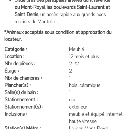
Situé près des principales artères dont l'avenue
du Mont-Royal, les boulevards Saint-Laurent et
Saint-Denis
, un accès rapide aux grands axes
routiers de Montréal
*Animaux acceptés sous condition et approbation du
locateur.
Catégorie :
Meublé
Location :
12 mois et plus
Nbr de pièces :
2 1/2
Étage :
2
Nbr de chambres :
1
Plancher(s) :
bois, céramique
Salle(s) de bain :
1
Stationnement :
oui
Stationnement(s) :
extérieur
Inclusions :
meublé et équipé, internet
haute vitesse
Station(s) Métro :
Laurier, Mont-Royal