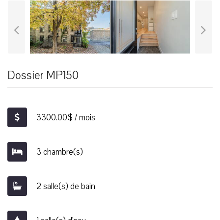
Dossier MP150
3300.00$ / mois
3 chambre(s)
2 salle(s) de bain