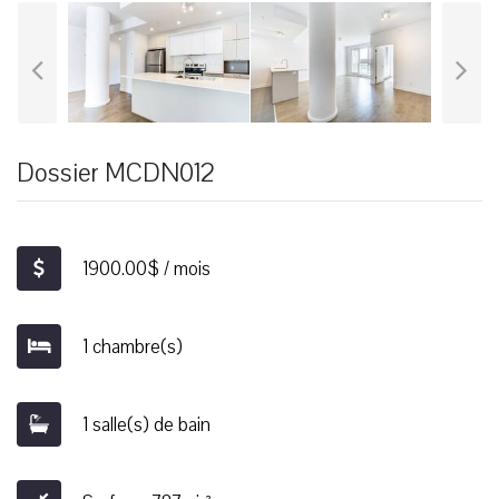
Dossier MCDN012
1900.00$ / mois
1 chambre(s)
1 salle(s) de bain