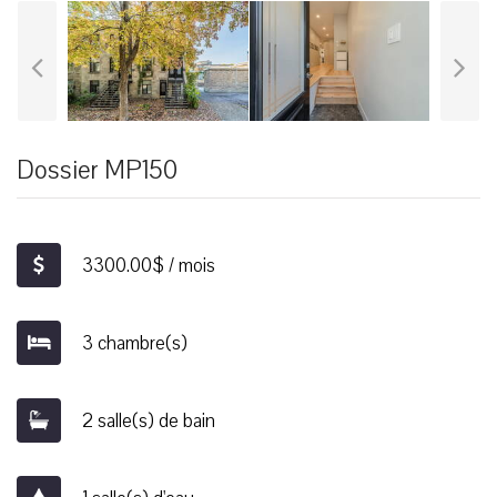
Dossier MP150
3300.00$ / mois
3 chambre(s)
2 salle(s) de bain