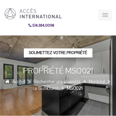
Toggl
navig
514.384.0098
SOUMETTEZ VOTRE PROPRIÉTÉ
PROPRIÉTÉ MSO021
Accueil
Rechercher une propriété
Montréal
Le Sud-Ouest
MSO021